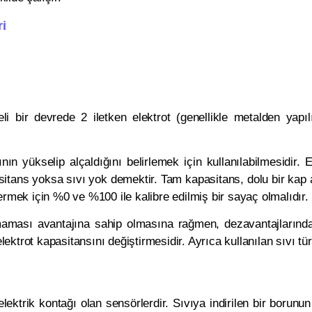
ri
li bir devrede 2 iletken elektrot (genellikle metalden yapılır
ının yükselip alçaldığını belirlemek için kullanılabilmesidir. 
pasitans yoksa sıvı yok demektir. Tam kapasitans, dolu bir ka
ermek için %0 ve %100 ile kalibre edilmiş bir sayaç olmalıdır.
olmaması avantajına sahip olmasına rağmen, dezavantajlarında
ktrot kapasitansını değiştirmesidir. Ayrıca kullanılan sıvı tü
 elektrik kontağı olan sensörlerdir. Sıvıya indirilen bir borunu