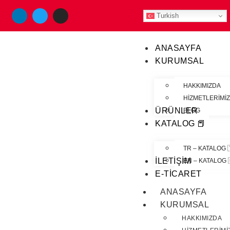
Turkish
ANASAYFA
KURUMSAL
HAKKIMIZDA
HIZMETLERIMI
ÜRÜNLER
BLOG
KATALOG 📕
TR – KATALOG 
İLETIŞIM
EN – KATALOG 
E-TICARET
ANASAYFA
KURUMSAL
HAKKIMIZDA