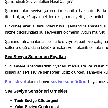
Şamandıralı Seviye Şalteri Nasıl Çalışır?
Şamandıraları seviye şalterleri mekanik cihazlardır. Bir ko
itilir. Kol, açık/kapalı belirlemek için manyetik, mekanik b
Bir güneş enerjisi tankındaki bilyalı şamandıra anahtarı, 
hazne çukurundaki su seviyesini ölçmenin uygun maliyetli b
Şamandıralı anahtarlar her türlü sıvıyı ölçebilir ve çalışma
şalterlere göre daha büyük olmaları ve mekanik olmaları ned
Sıvı Seviye Sensörleri Fiyatları
Sıvı seviye anahtarlarının fiyatları markalara ve kullanı
kullanılan sıvı seviye sensörleri ucuz olurken, sanayide kul
Endüstriyel
seviye sensörüne
alanında
sıvı
ihtiyacınız
Sıvı Seviye Sensörleri Örnekleri
Tank Seviye Göstergesi
Yakıt Seviye Göstergesi