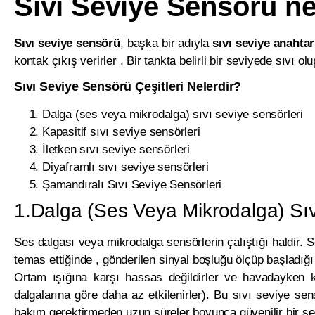
Sıvı Seviye Sensörü ne
Sıvı seviye sensörü
, başka bir adıyla
sıvı seviye anahtar
kontak çıkış verirler . Bir tankta belirli bir seviyede sıvı 
Sıvı Seviye Sensörü Çeşitleri Nelerdir?
Dalga (ses veya mikrodalga) sıvı seviye sensörleri
Kapasitif sıvı seviye sensörleri
İletken sıvı seviye sensörleri
Diyaframlı sıvı seviye sensörleri
Şamandıralı Sıvı Seviye Sensörleri
1.Dalga (Ses Veya Mikrodalga) Sıv
Ses dalgası veya mikrodalga sensörlerin çalıştığı haldir. 
temas ettiğinde , gönderilen sinyal boşluğu ölçüp başladığ
Ortam ışığına karşı hassas değildirler ve havadayken k
dalgalarına göre daha az etkilenirler). Bu sıvı seviye sens
bakım gerektirmeden uzun süreler boyunca güvenilir bir şek