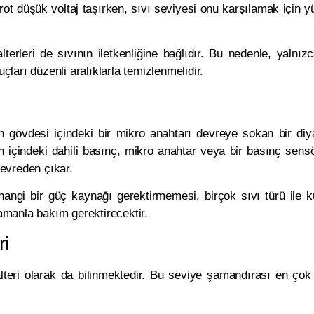
ektrot düşük voltaj taşırken, sıvı seviyesi onu karşılamak içi
lterleri de sıvının iletkenliğine bağlıdır. Bu nedenle, yalnızca
uçları düzenli aralıklarla temizlenmelidir.
in gövdesi içindeki bir mikro anahtarı devreye sokan bir di
 içindeki dahili basınç, mikro anahtar veya bir basınç sensör
evreden çıkar.
hangi bir güç kaynağı gerektirmemesi, birçok sıvı türü ile kul
amanla bakım gerektirecektir.
ri
lteri olarak da bilinmektedir. Bu seviye şamandırası en çok 