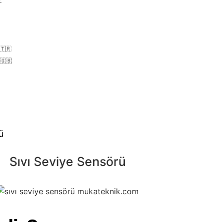
Z
🇹🇷
🇬🇧
ü
Sıvı Seviye Sensörü