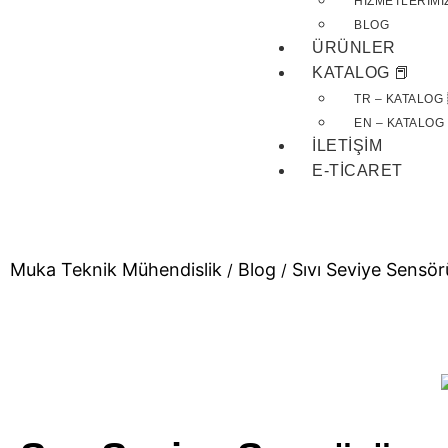
HIZMETLERIMI
BLOG
ÜRÜNLER
KATALOG 📕
TR – KATALOG 
EN – KATALOG 
İLETIŞIM
E-TICARET
Muka Teknik Mühendislik
Blog
Sıvı Seviye Sensör
/
/