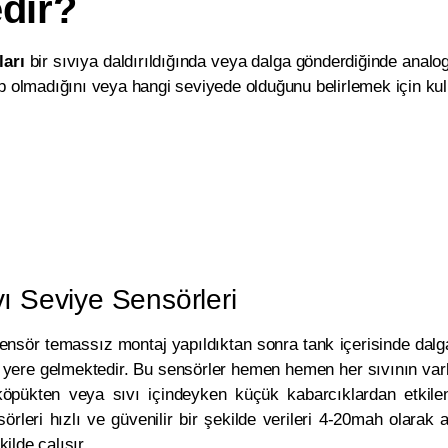
dir?
ları
bir sıvıya daldırıldığında veya dalga gönderdiğinde analo
olup olmadığını veya hangi seviyede olduğunu belirlemek için kull
ı Seviye Sensörleri
Sensör temassız montaj yapıldıktan sonra tank içerisinde dalga
ı yere gelmektedir. Bu sensörler hemen hemen her sıvının varlı
öpükten veya sıvı içindeyken küçük kabarcıklardan etkilen
örleri hızlı ve güvenilir bir şekilde verileri 4-20mah olarak 
ilde çalışır.