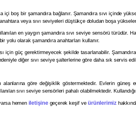
la içi boş bir şamandıra bağlanır. Şamandıra sıvı içinde yükse
ir anahtara veya sıvı seviyeleri düştükçe doludan boşa yükselen
kullanılan en yaygın şamandıra sıvı seviye sensörü türüdür. 
ir yolu olarak şamandıra anahtarları kullanır.
sı için güç gerektirmeyecek şekilde tasarlanabilir. Şamandıralı
eniyle diğer sıvı seviye şalterlerine göre daha sık servis edi
m alanlarına göre değişiklik göstermektedir. Evlerin güneş en
lanılan sıvı seviye sensörleri pahalı olabilmektedir. Kullandığ
iletişine
ürünlerimiz
 varsa hemen
geçerek keşif ve
hakkında 